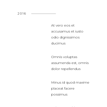
2016
At vero eos et
accusamus et iusto
odio dignissimos
ducimus
Omnis voluptas
assumenda est, omnis
dolor repellendus
Minus id quod maxime
placeat facere
possimus