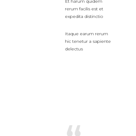
Et harum quidem
rerum facilis est et
expedita distinctio
Itaque earum rerum
hic tenetur a sapiente
delectus