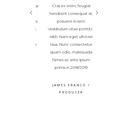
“
“
“
se leo ex, finibus
Cras ex enim, feugiat
Suspendisse leo e
dit sed, ultricies
hendrerit consequat at,
vel blandit sed, 
or. Donec magna
posuere in sem.
non dolor. Don
ravida et sem id,
Vestibulum vitae porttitor
tortor, gravida 
quat accumsan
nibh. Nam eget ultricies
consequat ac
Maecenas pulvinar
risus. Nunc consectetur
tellus. Maecenas
cinia. Vestibulum
quam odio, malesuada
elit lacinia. Ve
 a varius dolor
fames ac ante ipsum
ipsum, a variu
volutpat
primis in 2018/2019
volutpa
S WEAVER
/
JAMES FRANCO
/
ROSS WEA
RODUCER
PRODUCER
PRODUC