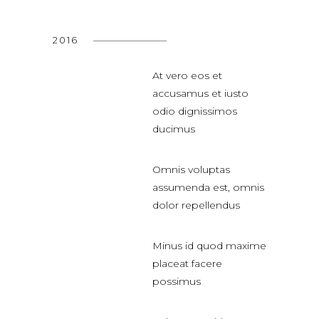
2016
At vero eos et
accusamus et iusto
odio dignissimos
ducimus
Omnis voluptas
assumenda est, omnis
dolor repellendus
Minus id quod maxime
placeat facere
possimus