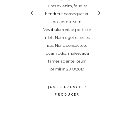
“
“
“
se leo ex, finibus
Cras ex enim, feugiat
Suspendisse leo e
dit sed, ultricies
hendrerit consequat at,
vel blandit sed, 
or. Donec magna
posuere in sem.
non dolor. Don
ravida et sem id,
Vestibulum vitae porttitor
tortor, gravida 
quat accumsan
nibh. Nam eget ultricies
consequat ac
Maecenas pulvinar
risus. Nunc consectetur
tellus. Maecenas
cinia. Vestibulum
quam odio, malesuada
elit lacinia. Ve
 a varius dolor
fames ac ante ipsum
ipsum, a variu
volutpat
primis in 2018/2019
volutpa
S WEAVER
/
JAMES FRANCO
/
ROSS WEA
RODUCER
PRODUCER
PRODUC