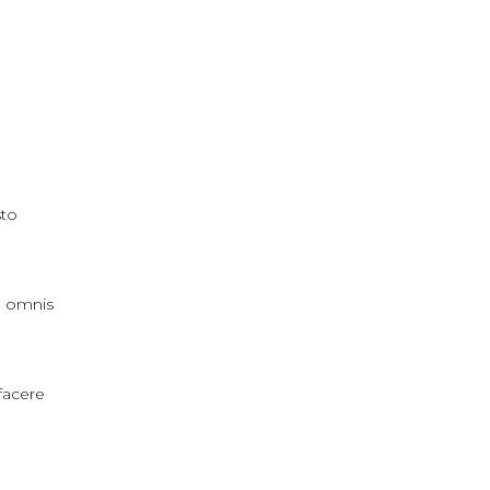
sto
, omnis
facere