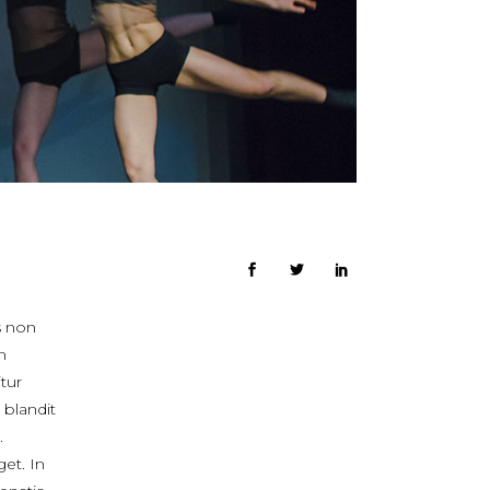
s non
m
itur
 blandit
.
get. In