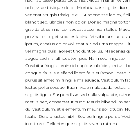
hac habitasse platea dictumst. Aliquam sit amet ven
odio, vitae tristique dolor. Morbi iaculis sagittis diam
venenatis turpis tristique eu. Suspendisse leo ex, fini
blandit sed, ultricies non dolor. Donec magna tortor
gravida et sem id, consequat accumsan tellus. Mae
pulvinar elit eget sodales lacinia. Vestibulum luctus 
ipsum, a varius dolor volutpat a. Sed urna magna, ult
vel magna quis, laoreet tincidunt tellus. Maecenas q
augue sed nisl ultrices tempus. Nam sed mi justo.
Curabitur fringilla, enim id dapibus ultricies, lectus li
congue risus, a eleifend libero felis euismod libero.
purus sit amet mi fringilla malesuada. Vestibulum faci
luctus pellentesque. Etiam vitae malesuada lectus, 
sagittis ligula. Suspendisse sed nulla vulputate, rutr
metus nec, consectetur nunc. Mauris bibendum se
dui vestibulum, at elementum mauris sollicitudin. Nu
facilisi. Duis id luctus nibh. Sed eu fringilla purus. Ve
in elit orci. Pellentesque sagittis viverra rutrum.