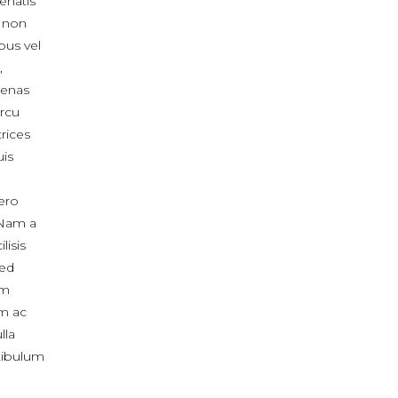
enatis
, non
bus vel
,
cenas
arcu
rices
uis
bero
 Nam a
lisis
sed
um
m ac
lla
stibulum