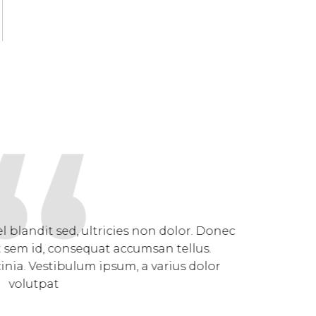
“
s ex enim, feugiat hendrerit consequat at, posuere in 
ibulum vitae porttitor nibh. Nam eget ultricies risus.
ctetur quam odio, malesuada fames ac ante ipsum pri
2018/2019