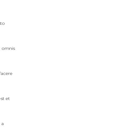
sto
, omnis
facere
st et
 a