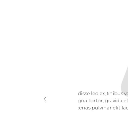
ies non dolor. Donec
Cra
ccumsan tellus.
Vest
m, a varius dolor
conse