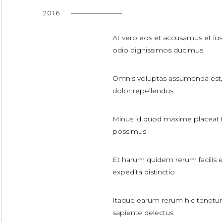
2016
At vero eos et accusamus et iu
odio dignissimos ducimus
Omnis voluptas assumenda est
dolor repellendus
Minus id quod maxime placeat 
possimus
Et harum quidem rerum facilis e
expedita distinctio
Itaque earum rerum hic tenetur
sapiente delectus